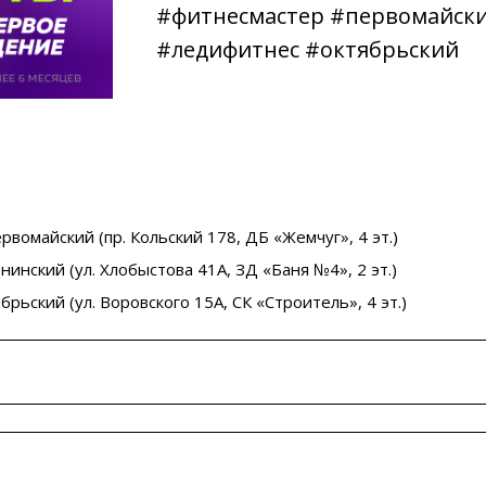
#фитнесмастер #первомайск
#ледифитнес #октябрьский
вомайский (пр. Кольский 178, ДБ «Жемчуг», 4 эт.)
инский (ул. Хлобыстова 41А, ЗД «Баня №4», 2 эт.)
рьский (ул. Воровского 15A, СК «Строитель», 4 эт.)