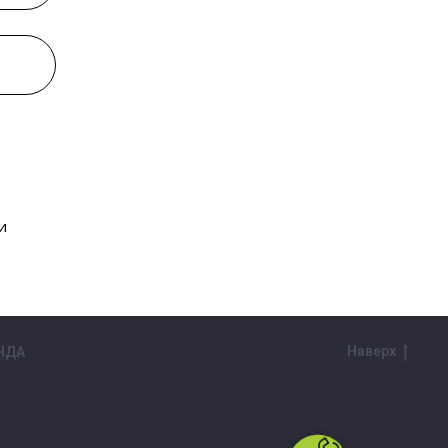
и
Наверх
НДА