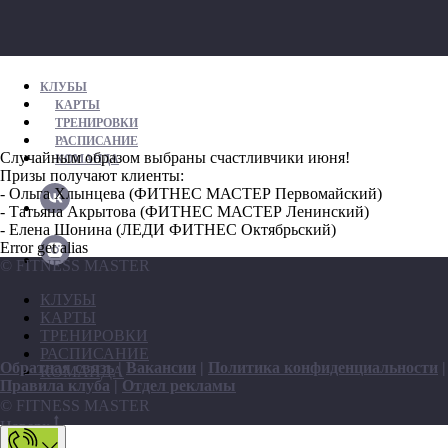
КЛУБЫ
КАРТЫ
ТРЕНИРОВКИ
РАСПИСАНИЕ
Случайным образом выбраны счастливчики июня!
КОМАНДА
Призы получают клиенты:
- Ольга Хлынцева (ФИТНЕС МАСТЕР Первомайский)
- Татьяна Акрытова (ФИТНЕС МАСТЕР Ленинский)
- Елена Шонина (ЛЕДИ ФИТНЕС Октябрьский)
Error get alias
© FITNESS MASTER
КЛУБЫ
КАРТЫ
ТРЕНИРОВКИ
РАСПИСАНИЕ
Обратная связь
|
Вакансии
|
Политика конфиденциальности
|
КОМАНДА
Правила клуба
|
Отдел рекламы
© FITNESS MASTER
Наверх