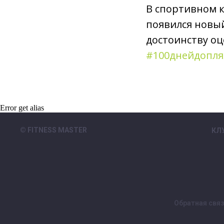
В спортивном 
появился новый
достоинству оц
#100днейдопл
Error get alias
© FITNESS MASTER
КЛ
Обратная свя