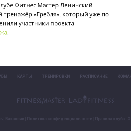
клубе Фитнес Мастер Ленинский
 тренажёр «Гребля», который уже по
енили участники проекта
яжа
.
УБЫ
КАРТЫ
ТРЕНИРОВКИ
РАСПИСАНИЕ
КОМА
зь
|
Вакансии
|
Политика конфиденциальности
|
Правила клуба
|
О