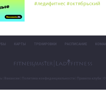
#ледифитнес
#октябрьский
УБЫ
КАРТЫ
ТРЕНИРОВКИ
РАСПИСАНИЕ
КОМА
зь
|
Вакансии
|
Политика конфиденциальности
|
Правила клуба
|
О