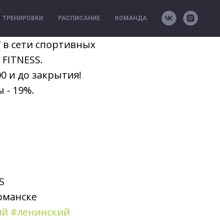
ТРЕНИРОВКИ
РАСПИСАНИЕ
КОМАНДА
в сети спортивных
 FITNESS.
00 и до закрытия!
 - 19%.
S
рманске
ий
#ленинский