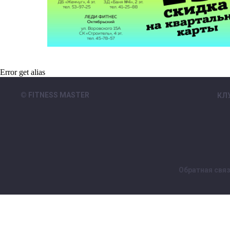
Error get alias
© FITNESS MASTER
КЛ
Обратная свя