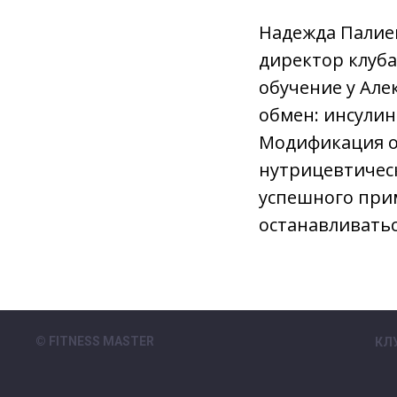
Надежда Палие
директор клуб
обучение у Але
обмен: инсулин
Модификация о
нутрицевтичес
успешного при
останавливатьс
© FITNESS MASTER
КЛ