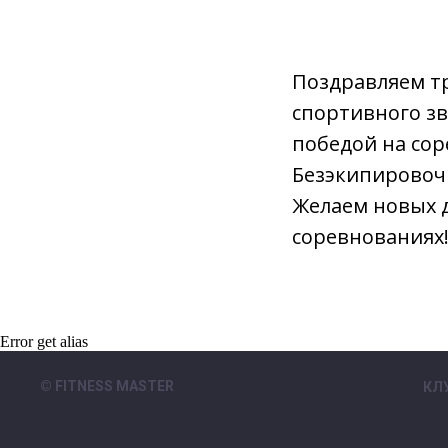
Поздравляем т
спортивного зв
победой на со
Безэкипировоч
Желаем новых 
соревнованиях
Error get alias
© FITNESS MASTER
КЛ