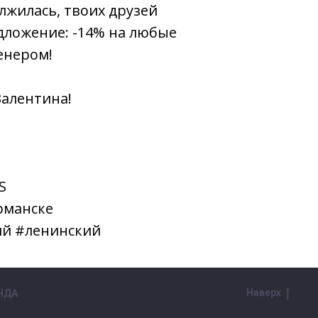
лжилась, твоих друзей
дложение: -14% на любые
ренером!
Валентина!
S
рманске
ий #ленинский
Наверх
НДА