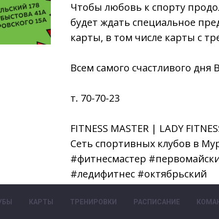
Чтобы любовь к спорту продо
будет ждать специальное пре
карты, в том числе карты с т
Всем самого счастливого дня 
т. 70-70-23
FITNESS MASTER | LADY FITNES
Сеть спортивных клубов в Му
#фитнесмастер #первомайск
#ледифитнес #октябрьский
УБЫ
КАРТЫ
ТРЕНИРОВКИ
РАСПИСАНИЕ
КОМА