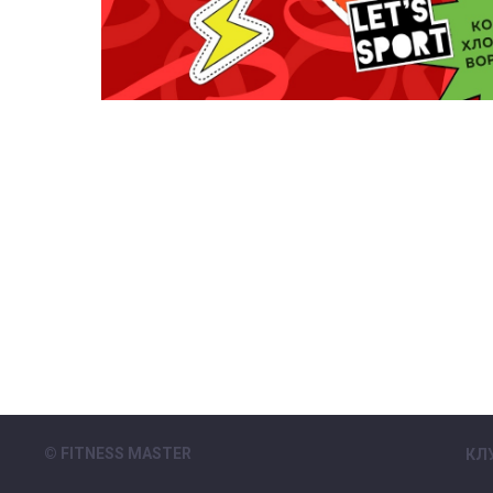
© FITNESS MASTER
КЛ