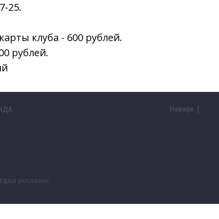
7-25.
арты клуба - 600 рублей.
00 рублей.
ий
Наверх
НДА
тдел рекламы