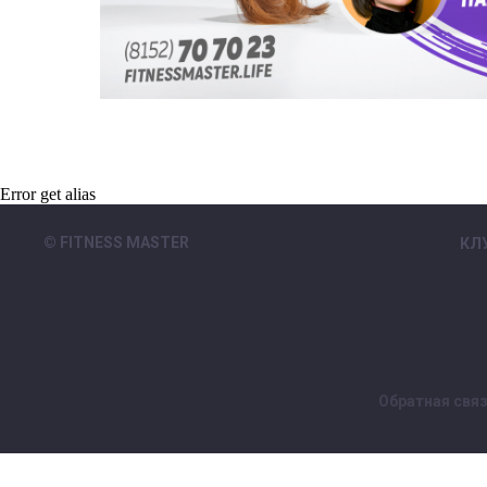
Error get alias
© FITNESS MASTER
КЛ
Обратная свя