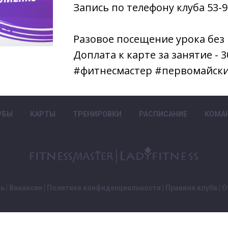
Запись по телефону клуба 53-9
Разовое посещение урока без к
Доплата к карте за занятие - 3
#фитнесмастер #первомайск
УБЫ
КАРТЫ
ТРЕНИРОВКИ
РАСПИСАНИЕ
КОМА
зь
|
Вакансии
|
Политика конфиденциальности
|
Правила клуба
|
О